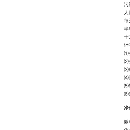
污
人
每
半
十
计
⑴
⑵
⑶
⑷
⑸
⑹
净
微
化