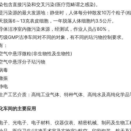
染包含直接污染和交叉污染(医疗范畴谓之感染)。
是污染源的最大发源地：静坐时，人体每分钟散发10万个粒子(粒≥0
天脱落6～13克表皮细胞，一年脱落人体细胞约3.5公斤。
导体洁净室内微污染来源，经测试，作业人员占80% 。
万级GMP洁净车间对不同的对象，有不同的玷污物控制要求。
有：
空气中悬浮微粒(非生物性及生物性)
空气中悬浮分子玷污物
病毒
微振
静电
生产工艺介质：高纯工业气体、特种气体、高纯水及高纯化学品
化车间的主要应用
电子、光电子、电子材料、仪器仪表、精密机械、制药及生物工
妆品、医疗卫生(洁净手术室及实验室);航空、印刷包装、航天