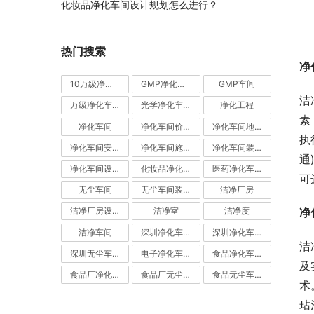
化妆品净化车间设计规划怎么进行？
热门搜索
净
10万级净化车间
GMP净化车间
GMP车间
洁
万级净化车间
光学净化车间
净化工程
素
净化车间
净化车间价格
净化车间地坪
执
净化车间安装
净化车间施工
净化车间装修
通
净化车间设计
化妆品净化车间
医药净化车间
可
无尘车间
无尘车间装修
洁净厂房
净
洁净厂房设计
洁净室
洁净度
洁净车间
深圳净化车间
深圳净化车间装修
洁
深圳无尘车间装修
电子净化车间
食品净化车间
及
食品厂净化车间
食品厂无尘车间
食品无尘车间
术
玷