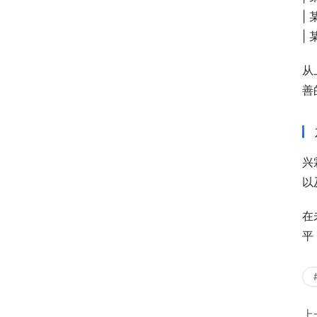
| 
|
从
善
兴
以
在
平
上