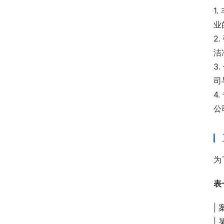
1
业
2
洁
3
司
4
公
为
表
|
|