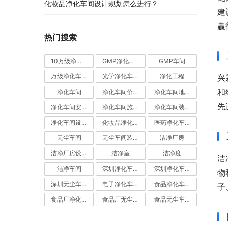
化妆品净化车间设计规划怎么进行？
建
赢
热门搜索
10万级净化车间
GMP净化车间
GMP车间
万级净化车间
光学净化车间
净化工程
兴
和
净化车间
净化车间价格
净化车间地坪
先
净化车间安装
净化车间施工
净化车间装修
净化车间设计
化妆品净化车间
医药净化车间
无尘车间
无尘车间装修
洁净厂房
洁净厂房设计
洁净室
洁净度
洁
洁净车间
深圳净化车间
深圳净化车间装修
物
深圳无尘车间装修
电子净化车间
食品净化车间
子
食品厂净化车间
食品厂无尘车间
食品无尘车间