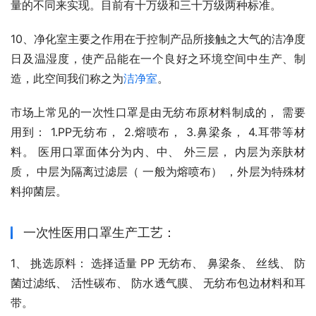
量的不同来实现。目前有十万级和三十万级两种标准。
10、净化室主要之作用在于控制产品所接触之大气的洁净度
日及温湿度，使产品能在一个良好之环境空间中生产、制
造，此空间我们称之为
洁净室
。
市场上常见的一次性口罩是由无纺布原材料制成的， 需要
用到： 1.PP无纺布， 2.熔喷布， 3.鼻梁条， 4.耳带等材
料。 医用口罩面体分为内、中、 外三层， 内层为亲肤材
质， 中层为隔离过滤层（ 一般为熔喷布） ，外层为特殊材
料抑菌层。
一次性医用口罩生产工艺：
1、 挑选原料： 选择适量 PP 无纺布、 鼻梁条、 丝线、 防
菌过滤纸、 活性碳布、 防水透气膜、 无纺布包边材料和耳
带。